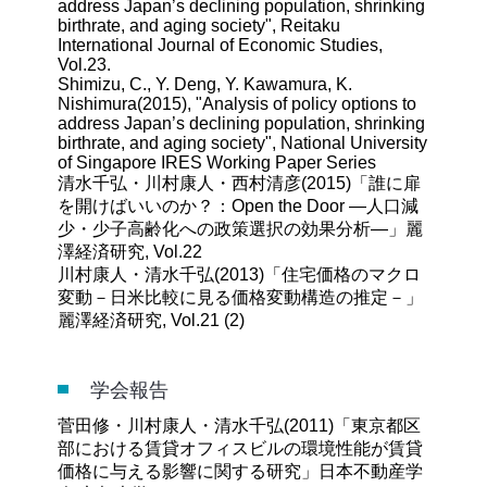
address Japan’s declining population, shrinking
birthrate, and aging society", Reitaku
International Journal of Economic Studies,
Vol.23.
Shimizu, C., Y. Deng, Y. Kawamura, K.
Nishimura(2015), "Analysis of policy options to
address Japan’s declining population, shrinking
birthrate, and aging society", National University
of Singapore IRES Working Paper Series
清水千弘・川村康人・西村清彦(2015)「誰に扉
を開けばいいのか？：Open the Door ―人口減
少・少子高齢化への政策選択の効果分析―」麗
澤経済研究, Vol.22
川村康人・清水千弘(2013)「住宅価格のマクロ
変動－日米比較に見る価格変動構造の推定－」
麗澤経済研究, Vol.21 (2)
学会報告
菅田修・川村康人・清水千弘(2011)「東京都区
部における賃貸オフィスビルの環境性能が賃貸
価格に与える影響に関する研究」日本不動産学