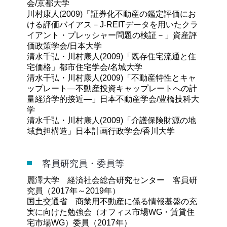
会/京都大学
川村康人(2009)「証券化不動産の鑑定評価にお
ける評価バイアス－J-REITデータを用いたクラ
イアント・プレッシャー問題の検証－」資産評
価政策学会/日本大学
清水千弘・川村康人(2009)「既存住宅流通と住
宅価格」都市住宅学会/名城大学
清水千弘・川村康人(2009)「不動産特性とキャ
ップレート―不動産投資キャップレートへの計
量経済学的接近―」日本不動産学会/豊橋技科大
学
清水千弘・川村康人(2009)「介護保険財源の地
域負担構造」日本計画行政学会/香川大学
客員研究員・委員等
麗澤大学 経済社会総合研究センター 客員研
究員（2017年～2019年）
国土交通省 商業用不動産に係る情報基盤の充
実に向けた勉強会（オフィス市場WG・賃貸住
宅市場WG）委員（2017年）