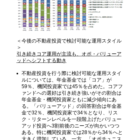
＜今後の不動産投資で検討可能な運用スタイル
＞
引き続きコア運用が主流も、オポ・バリューア
ッドへシフトする動き
不動産投資を行う際に検討可能な運用スタイ
ルについては、年金基金では「コア」が
59％、機関投資家では45％を占めた。コアフ
ァンドへの選好は引き続き強いがその割合は
年金基金・機関投資家ともに減少傾向にあ
る。「バリューアッド」の回答割合は年金基
金で32％、機関投資家で34％となり、リス
ク・リターンレベルを一段階上げたバリュー
アッド投資へ3割前後のニーズが向かいつつ
ある。特に機関投資家では28％から34％へと
大きく増加している。一方、「オポチュニス