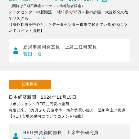
（閲覧は日経不動産マーケット情報読者限定）
データセンターの新潮流 1都2県で82万㎡超の計画 大規模化の陰
でリスクも
【海外動向を中心としたデータセンター市場で起きている変化につ
いてコメント掲載】
新規事業開発室長 上席主任研究員
菅田 修
記事掲載
日本経済新聞 2024年11月15日
〈ポジション〉REITに円安の重荷
急落以来、3カ月ぶり安値水準 海外勢買い控え・追加利上げ意識
【REIT市場の動向についてコメント掲載】
REIT投資顧問部長 上席主任研究員