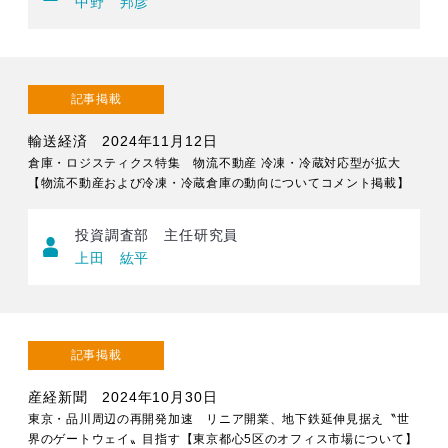
中野 邦彦
記事掲載
輸送経済 2024年11月12日
倉庫・ロジスティクス特集 物流不動産 冷凍・冷蔵対応型が拡大
【物流不動産および冷凍・冷蔵倉庫の動向についてコメント掲載】
投資調査部 主任研究員
上田 紘平
記事掲載
産経新聞 2024年10月30日
東京・品川周辺の再開発加速 リニア開業、地下鉄延伸見据え〝世
界のゲートウェイ〟目指す【東京都心5区のオフィス市場について】