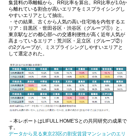
集賃料の乖離幅から、RR比率を算出。RR比率が1.0か
ら離れている割合が高いエリアをミスプライシングし
やすいエリアとして抽出。
・その結果、古くから人気の高い住宅地を内包するエ
リア：目黒区・世田谷区・渋谷区（グループ①）と、
東京駅などの都心部への交通利便性が高く近年人気が
高まっているエリア：荒川区・足立区（グループ②）
の2グループが、ミスプライシングしやすいエリアと
して選定された。
－本レポートはLIFULL HOME'Sとの共同研究の成果で
す。
データから見る東京23区の割安賃貸マンションのエリ