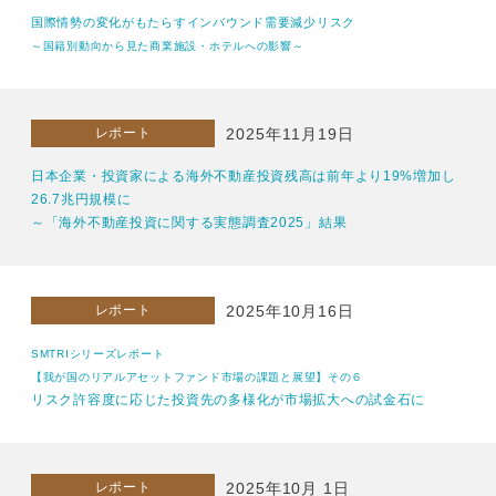
国際情勢の変化がもたらすインバウンド需要減少リスク
～国籍別動向から見た商業施設・ホテルへの影響～
レポート
2025年11月19日
日本企業・投資家による海外不動産投資残高は前年より19%増加し
26.7兆円規模に
～「海外不動産投資に関する実態調査2025」結果
レポート
2025年10月16日
SMTRIシリーズレポート
【我が国のリアルアセットファンド市場の課題と展望】その６
リスク許容度に応じた投資先の多様化が市場拡大への試金石に
レポート
2025年10月 1日