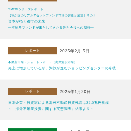
SMTRIシリーズレポート
【我が国のリアルアセットファンド市場の課題と展望】その１
資本が拓く都市の未来
―不動産ファンドが果たしてきた役割と今後への期待―
レポート
2025年2月 5日
不動産市場・ショートレポート（商業施設市場）
売上は増加しているが、淘汰が進むショッピングセンターの今後
レポート
2025年1月20日
日本企業・投資家による海外不動産投資残高は22.5兆円規模
～「海外不動産投資に関する実態調査」結果より～