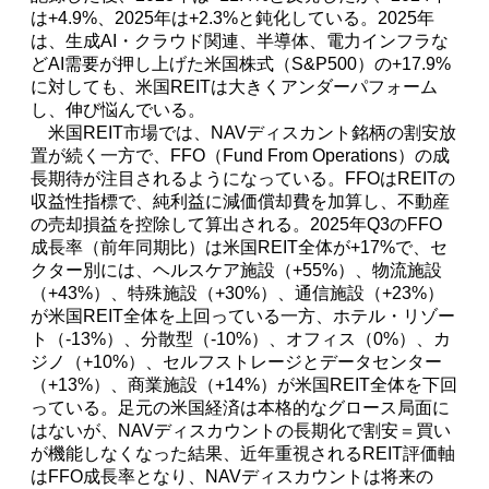
は+4.9%、2025年は+2.3%と鈍化している。2025年
は、生成AI・クラウド関連、半導体、電力インフラな
どAI需要が押し上げた米国株式（S&P500）の+17.9%
に対しても、米国REITは大きくアンダーパフォーム
し、伸び悩んでいる。
米国REIT市場では、NAVディスカント銘柄の割安放
置が続く一方で、FFO（Fund From Operations）の成
長期待が注目されるようになっている。FFOはREITの
収益性指標で、純利益に減価償却費を加算し、不動産
の売却損益を控除して算出される。2025年Q3のFFO
成長率（前年同期比）は米国REIT全体が+17%で、セ
クター別には、ヘルスケア施設（+55%）、物流施設
（+43%）、特殊施設（+30%）、通信施設（+23%）
が米国REIT全体を上回っている一方、ホテル・リゾー
ト（-13%）、分散型（-10%）、オフィス（0%）、カ
ジノ（+10%）、セルフストレージとデータセンター
（+13%）、商業施設（+14%）が米国REIT全体を下回
っている。足元の米国経済は本格的なグロース局面に
はないが、NAVディスカウントの長期化で割安＝買い
が機能しなくなった結果、近年重視されるREIT評価軸
はFFO成長率となり、NAVディスカウントは将来の