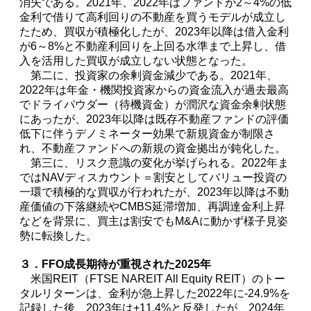
消失である。2021年、2022年はファンドが2～4%の低
金利で借りて高利回りの不動産を買うモデルが成立し
たため、買収が積極化したが、2023年以降は借入金利
が6～8%と不動産利回りを上回る水準まで上昇し、借
入を活用した買収が成立しない状態となった。
第二に、投資家の余剰資金減少である。2021年、
2022年は年金・機関投資家からの資金流入が過去最高
でドライパウダー（待機資金）が潤沢な資金余剰状態
にあったが、2023年以降は既存不動産ファンドの評価
低下に伴うデノミネーター効果で新規資金が制限さ
れ、不動産ファンドへの新規の資金拠出が鈍化した。
第三に、リスク意識の変化が挙げられる。2022年ま
ではNAVディスカウント＝割安としてバリュー投資の
一環で積極的な買収が行われたが、2023年以降は不動
産価値の下落継続やCMBS延滞増加、再調達金利上昇
などを背景に、買主は割安でもM&Aに動かず様子見姿
勢に転換した。
３．FFO成長期待が重視された2025年
米国REIT（FTSE NAREIT All Equity REIT）のトー
タルリターンは、金利が急上昇した2022年に-24.9%を
記録した後、2023年は+11.4%と反発したが、2024年