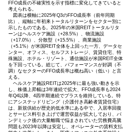
FFO成長の不確実性を示す指標に変化してきていると
考えられる。
図表は横軸に2025年Q3のFFO成長率（前年同期
比）、縦軸に年初来トータルリターンをセクター別に
示したものである。2025年の米国REITトータルリタ
ーンはヘルスケア施設（+28.5%）、物流施設
（+17.0%）、分散型（+15.5%）、商業施設
（+5.1%）が米国REIT全体を上回った一方、データセ
ンター、オフィス、セルフストレージ、賃貸住宅、特
殊施設、ホテル・リゾート、通信施設が米国REIT全体
を下回っている。総じて、パフォーマンスが好調（不
調）なセクターのFFO成長率は概ね高い（低い）と言
える。
ヘルスケア施設REITは2025年に最も強い動きを示
し、株価上昇幅は3年連続で拡大、FFO成長率も2024
年Q4以降、4四半期連続でプラスを維持している。特
にアシステッドリビング（介護付き高齢者賃貸住宅）
は、新規供給が歴史的低水準にある中で、入居率回復
とサービス料引き上げで運営収益が拡大しており、パ
ンデミック後の大量離職で悩まされていた労務費高騰
問題も2023年以降は安定し、オペレーターの賃料支払