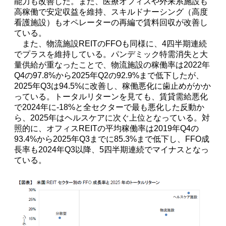
能力も改善した。また、医療オフィスや外来系施設も
高稼働で安定収益を維持、スキルドナーシング（高度
看護施設）もオペレーターの再編で賃料回収が改善し
ている。
また、物流施設REITのFFOも同様に、4四半期連続
でプラスを維持している。パンデミック特需消失と大
量供給が重なったことで、物流施設の稼働率は2022年
Q4の97.8%から2025年Q2の92.9%まで低下したが、
2025年Q3は94.5%に改善し、稼働悪化に歯止めがかか
っている。トータルリターンを見ても、賃貸需給悪化
で2024年に-18%と全セクターで最も悪化した反動か
ら、2025年はヘルスケアに次ぐ上位となっている。対
照的に、オフィスREITの平均稼働率は2019年Q4の
93.4%から2025年Q3までに85.3%まで低下し、FFO成
長率も2024年Q3以降、5四半期連続でマイナスとなっ
ている。