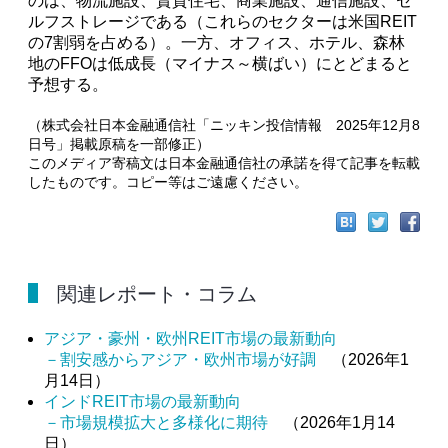
のは、物流施設、賃貸住宅、商業施設、通信施設、セ
ルフストレージである（これらのセクターは米国REIT
の7割弱を占める）。一方、オフィス、ホテル、森林
地のFFOは低成長（マイナス～横ばい）にとどまると
予想する。
（株式会社日本金融通信社「ニッキン投信情報 2025年12月8
日号」掲載原稿を一部修正）
このメディア寄稿文は日本金融通信社の承諾を得て記事を転載
したものです。コピー等はご遠慮ください。
関連レポート・コラム
アジア・豪州・欧州REIT市場の最新動向
－割安感からアジア・欧州市場が好調
（2026年1
月14日）
インドREIT市場の最新動向
－市場規模拡大と多様化に期待
（2026年1月14
日）