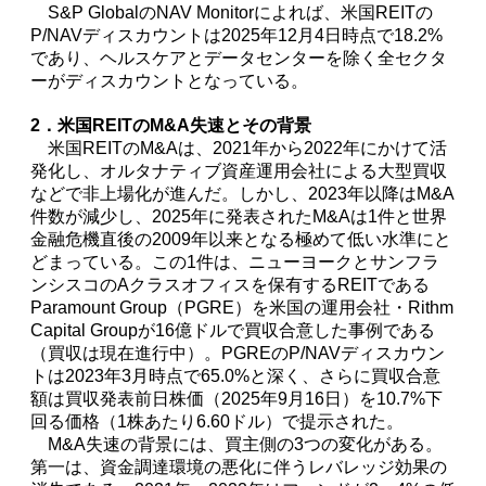
S&P GlobalのNAV Monitorによれば、米国REITの
P/NAVディスカウントは2025年12月4日時点で18.2%
であり、ヘルスケアとデータセンターを除く全セクタ
ーがディスカウントとなっている。
2．米国REITのM&A失速とその背景
米国REITのM&Aは、2021年から2022年にかけて活
発化し、オルタナティブ資産運用会社による大型買収
などで非上場化が進んだ。しかし、2023年以降はM&A
件数が減少し、2025年に発表されたM&Aは1件と世界
金融危機直後の2009年以来となる極めて低い水準にと
どまっている。この1件は、ニューヨークとサンフラ
ンシスコのAクラスオフィスを保有するREITである
Paramount Group（PGRE）を米国の運用会社・Rithm
Capital Groupが16億ドルで買収合意した事例である
（買収は現在進行中）。PGREのP/NAVディスカウン
トは2023年3月時点で65.0%と深く、さらに買収合意
額は買収発表前日株価（2025年9月16日）を10.7%下
回る価格（1株あたり6.60ドル）で提示された。
M&A失速の背景には、買主側の3つの変化がある。
第一は、資金調達環境の悪化に伴うレバレッジ効果の