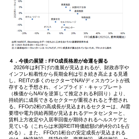
４．今後の展望：FFO成長格差が命運を握る
2026年は利下げの進展が見込まれるが、財政赤字や
インフレ粘着性から長期金利は引き続き高止まる見通
し。REITの多くのセクターでNAVディスカウントが残
存すると予想され、インプライド・キャップレート
（株価からNAVを逆算して推定される利回り）より、
持続的に成長できるセクターが重視されると予想され
る。FFOの2桁の高成長が見込まれるセクターは、AI需
要増や電力供給再開が見込まれるデータセンターと、
賃料上方改定や入居率回復が期待されるヘルスケアと
見ている（これらは米国REIT時価総額の約4分の1を占
める）。また、FFOの1桁台の安定成長が見込まれる