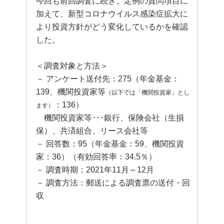
今回も前回調査に続き、定例の質問項目に
加えて、新型コロナウイルス感染症拡大に
より投資方針がどう変化しているかを確認
した。
＜調査対象と方法＞
－ アンケート送付先：275（年金基金：
139、機関投資家等
（以下では「機関投資家」とし
：136）
ます）
機関投資家等･･･銀行、保険会社（生損
保）、共済組合、リース会社等
－ 回答数：95（年金基金：59、機関投資
家：36）（有効回答率：34.5％）
－ 調査時期：2021年11月～12月
－ 調査方法：郵送による調査票の送付・回
収