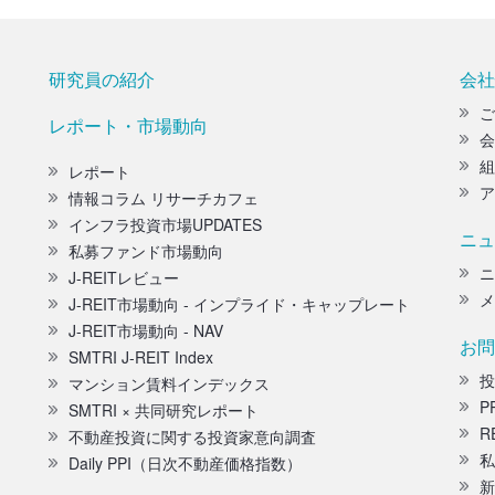
研究員の紹介
会社
ご
レポート・市場動向
会
組
レポート
ア
情報コラム リサーチカフェ
インフラ投資市場UPDATES
ニュ
私募ファンド市場動向
ニ
J-REITレビュー
メ
J-REIT市場動向 - インプライド・キャップレート
J-REIT市場動向 - NAV
お問
SMTRI J-REIT Index
投
マンション賃料インデックス
P
SMTRI × 共同研究レポート
R
不動産投資に関する投資家意向調査
私
Daily PPI（日次不動産価格指数）
新