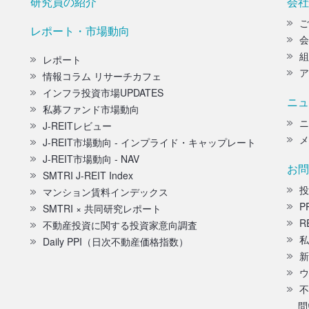
研究員の紹介
会社
ご
レポート・市場動向
会
組
レポート
ア
情報コラム リサーチカフェ
インフラ投資市場UPDATES
ニュ
私募ファンド市場動向
ニ
J-REITレビュー
メ
J-REIT市場動向 - インプライド・キャップレート
J-REIT市場動向 - NAV
お問
SMTRI J-REIT Index
投
マンション賃料インデックス
P
SMTRI × 共同研究レポート
R
不動産投資に関する投資家意向調査
私
Daily PPI（日次不動産価格指数）
新
ウ
不
問